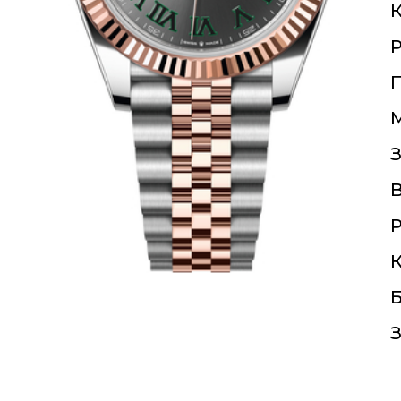
К
П
З
Р
К
Б
З