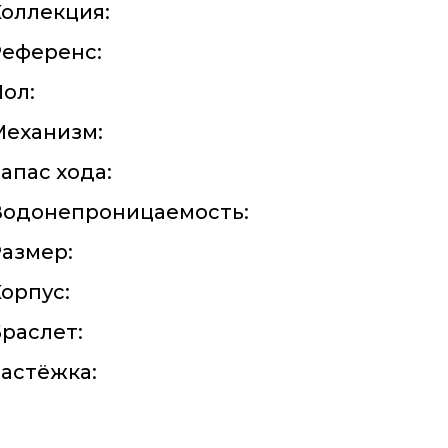
оллекция:
Референс:
ол:
Механизм:
апас хода:
Водонепроницаемость:
азмер:
орпус:
раслет:
астёжка: